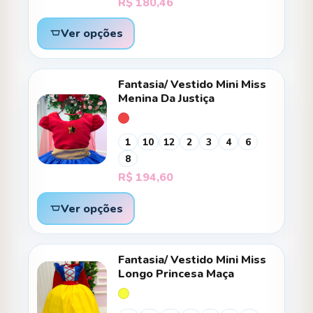
R$
180,46
Ver opções
Fantasia/ Vestido Mini Miss
Menina Da Justiça
1
10
12
2
3
4
6
8
R$
194,60
Ver opções
Fantasia/ Vestido Mini Miss
Longo Princesa Maça