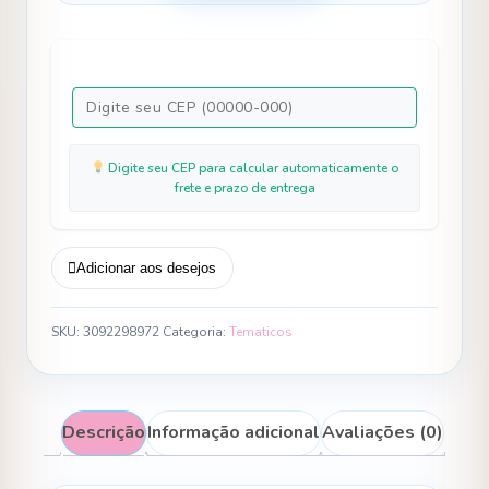
Doce
Mimosa
Rosa
-
Fazendinha
-
Vaquinha
Digite seu CEP para calcular automaticamente o
quantidade
frete e prazo de entrega
Adicionar aos desejos
SKU:
3092298972
Categoria:
Tematicos
Descrição
Informação adicional
Avaliações (0)