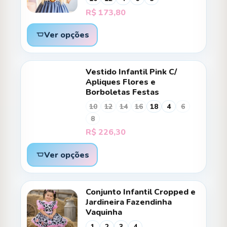
R$
173,80
Ver opções
Vestido Infantil Pink C/
Apliques Flores e
Borboletas Festas
10
12
14
16
18
4
6
8
R$
226,30
Ver opções
Conjunto Infantil Cropped e
Jardineira Fazendinha
Vaquinha
1
2
3
4