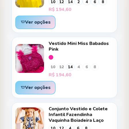
10
12
14
2
4
6
8
R$
194,60
Ver opções
Vestido Mini Miss Babados
Pink
10
12
14
4
6
8
R$
194,60
Ver opções
Conjunto Vestido e Colete
Infantil Fazendinha
Vaquinha Boiadeira Laço
10
12
4
6
8