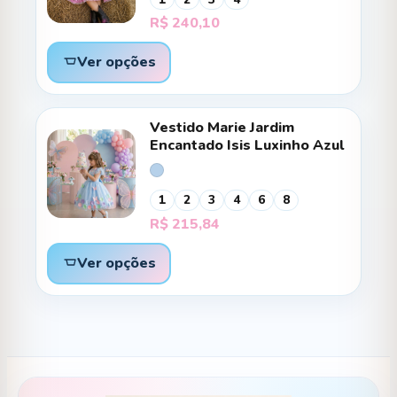
R$
240,10
Ver opções
Vestido Marie Jardim
Encantado Isis Luxinho Azul
1
2
3
4
6
8
R$
215,84
Ver opções