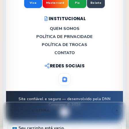
Visa
Mastercard
Pix
Boleto
INSTITUCIONAL
QUEM SOMOS
POLÍTICA DE PRIVACIDADE
POLÍTICA DE TROCAS
CONTATO
REDES SOCIAIS
Site confiável e seguro — desenvolvido pela DNN
Company. © 2026
AVISO DO SISTEMA
×
Seu carrinho está vazio.