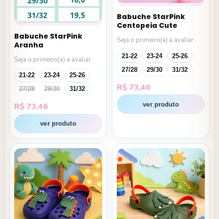
Babuche StarPink
Centopeia Cute
Babuche StarPink
Seja o primeiro(a) a avaliar
Aranha
21-22
23-24
25-26
Seja o primeiro(a) a avaliar
27/28
29/30
31/32
21-22
23-24
25-26
R$
73,46
27/28
29/30
31/32
ver produto
R$
73,46
ver produto