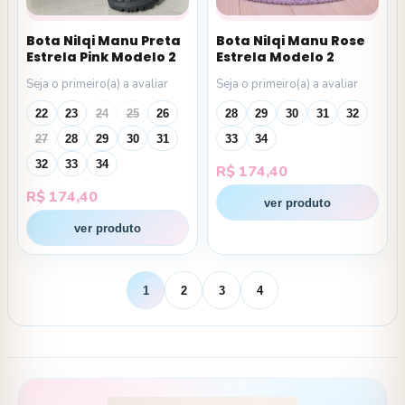
Bota Nilqi Manu Preta
Bota Nilqi Manu Rose
Estrela Pink Modelo 2
Estrela Modelo 2
Seja o primeiro(a) a avaliar
Seja o primeiro(a) a avaliar
22
23
24
25
26
28
29
30
31
32
27
28
29
30
31
33
34
32
33
34
R$
174,40
R$
174,40
ver produto
ver produto
1
2
3
4