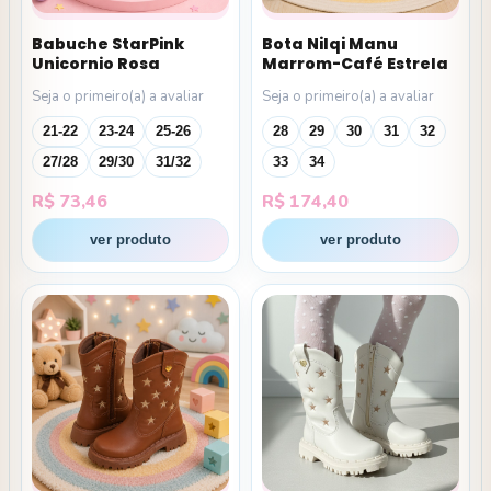
Babuche StarPink
Bota Nilqi Manu
Unicornio Rosa
Marrom-Café Estrela
Seja o primeiro(a) a avaliar
Seja o primeiro(a) a avaliar
21-22
23-24
25-26
28
29
30
31
32
27/28
29/30
31/32
33
34
R$
73,46
R$
174,40
ver produto
ver produto