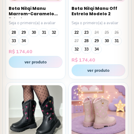
Bota Nilqi Manu
Bota Nilqi Manu Off
Marrom-Caramelo
Estrela Modelo 2
Estrela
Seja o primeiro(a) a avaliar
Seja o primeiro(a) a avaliar
28
29
30
31
32
22
23
24
25
26
33
34
27
28
29
30
31
32
33
34
R$
174,40
R$
174,40
ver produto
ver produto