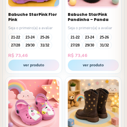
Babuche StarPink Flor
Babuche StarPink
Pink
Pandinha – Panda
Seja o primeiro(a) a avaliar
Seja o primeiro(a) a avaliar
21-22
23-24
25-26
21-22
23-24
25-26
27/28
29/30
31/32
27/28
29/30
31/32
R$
73,46
R$
73,46
ver produto
ver produto