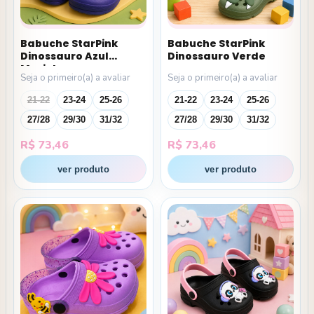
Babuche StarPink
Babuche StarPink
Dinossauro Azul
Dinossauro Verde
Marinho
Seja o primeiro(a) a avaliar
Seja o primeiro(a) a avaliar
21-22
23-24
25-26
21-22
23-24
25-26
27/28
29/30
31/32
27/28
29/30
31/32
R$
73,46
R$
73,46
ver produto
ver produto