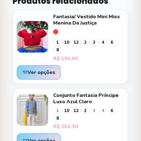
Produtos relacionados
Fantasia/ Vestido Mini Miss
Menina Da Justiça
1
10
12
2
3
4
6
8
R$
194,60
Ver opções
Conjunto Fantasia Príncipe
Luxo Azul Claro
1
10
12
2
3
4
6
8
R$
252,30
Ver opções