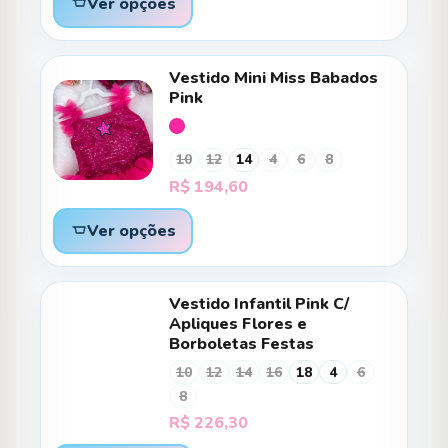
Ver opções
Vestido Mini Miss Babados
Pink
10
12
14
4
6
8
R$
194,60
Ver opções
Vestido Infantil Pink C/
Apliques Flores e
Borboletas Festas
10
12
14
16
18
4
6
8
R$
226,30