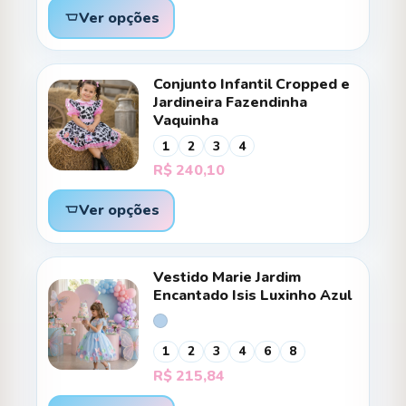
Ver opções
Conjunto Infantil Cropped e
Jardineira Fazendinha
Vaquinha
1
2
3
4
R$
240,10
Ver opções
Vestido Marie Jardim
Encantado Isis Luxinho Azul
1
2
3
4
6
8
R$
215,84