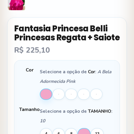
Fantasia Princesa Belli
Princesas Regata + Saiote
R$
225,10
Cor
Selecione a opção de
Cor
:
A Bela
Adormecida Pink
Tamanho
Selecione a opção de
TAMANHO
:
10
4
6
8
10
12