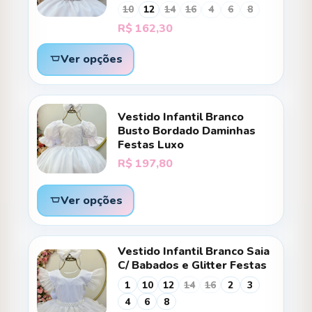
10
12
14
16
4
6
8
R$
162,30
Ver opções
Vestido Infantil Branco
Busto Bordado Daminhas
Festas Luxo
R$
197,80
Ver opções
Vestido Infantil Branco Saia
C/ Babados e Glitter Festas
1
10
12
14
16
2
3
4
6
8