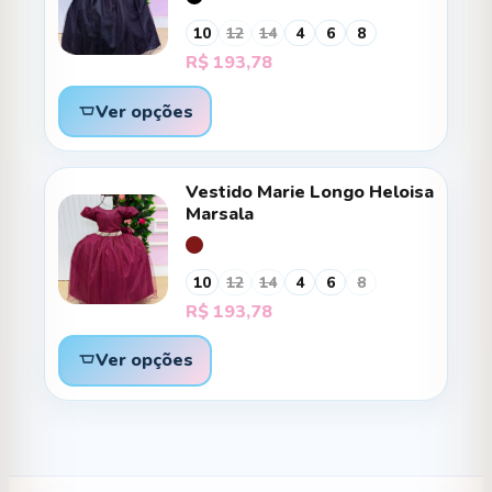
10
12
14
4
6
8
R$
193,78
Ver opções
Vestido Marie Longo Heloisa
Marsala
10
12
14
4
6
8
R$
193,78
Ver opções