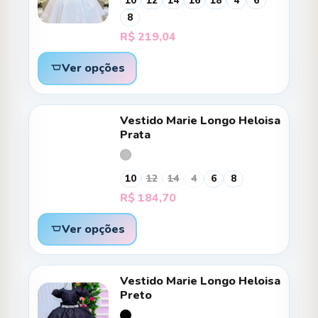
10
12
14
16
18
4
6
8
R$
219,04
Ver opções
Vestido Marie Longo Heloisa
Prata
10
12
14
4
6
8
R$
184,70
Ver opções
Vestido Marie Longo Heloisa
Preto