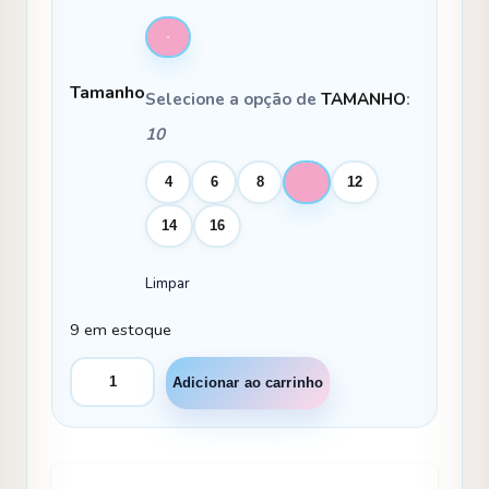
Tamanho
Selecione a opção de
TAMANHO
:
10
4
6
8
10
12
14
16
Limpar
9 em estoque
Vestido
Adicionar ao carrinho
Bella
Child
Martina
Branco
quantidade