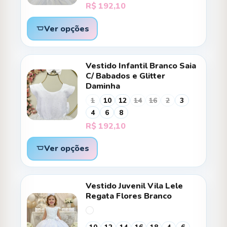
R$
192,10
Ver opções
Vestido Infantil Branco Saia
C/ Babados e Glitter
Daminha
1
10
12
14
16
2
3
4
6
8
R$
192,10
Ver opções
Vestido Juvenil Vila Lele
Regata Flores Branco