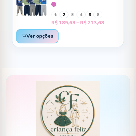
1
2
3
4
6
8
Faixa
R$
189,68
–
R$
213,68
de
preço:
Ver opções
R$ 189,68
através
R$ 213,68