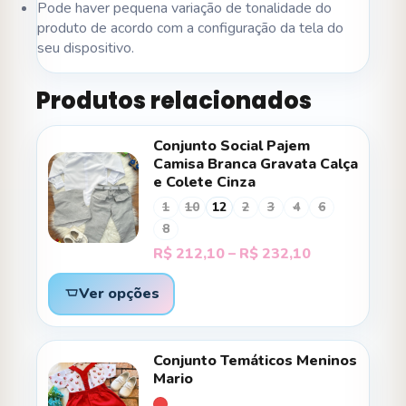
Pode haver pequena variação de tonalidade do
produto de acordo com a configuração da tela do
seu dispositivo.
Produtos relacionados
Conjunto Social Pajem
Camisa Branca Gravata Calça
e Colete Cinza
1
10
12
2
3
4
6
8
Faixa
R$
212,10
–
R$
232,10
de
preço:
Ver opções
R$ 212,10
através
R$ 232,10
Conjunto Temáticos Meninos
Mario