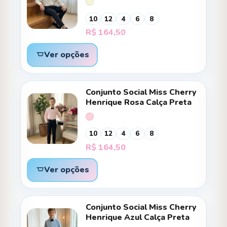
10
12
4
6
8
R$
164,50
Ver opções
Conjunto Social Miss Cherry
Henrique Rosa Calça Preta
10
12
4
6
8
R$
164,50
Ver opções
Conjunto Social Miss Cherry
Henrique Azul Calça Preta