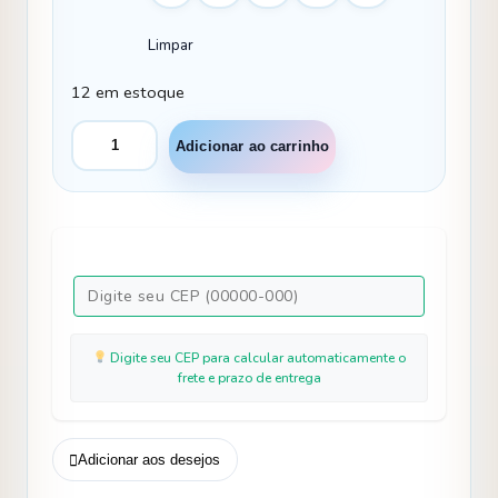
Limpar
12 em estoque
Conjunto
Adicionar ao carrinho
Meninos
Miss
Cherry
Leo
Suspensorio
Palha
-
Bege
quantidade
Digite seu CEP para calcular automaticamente o
frete e prazo de entrega
Adicionar aos desejos