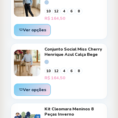
10
12
4
6
8
R$
164,50
Ver opções
Conjunto Social Miss Cherry
Henrique Azul Calça Bege
10
12
4
6
8
R$
164,50
Ver opções
Kit Cleomara Meninos 8
Peças Inverno