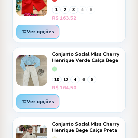
1
2
3
4
6
R$
163,52
Ver opções
Conjunto Social Miss Cherry
Henrique Verde Calça Bege
10
12
4
6
8
R$
164,50
Ver opções
Conjunto Social Miss Cherry
Henrique Bege Calça Preta