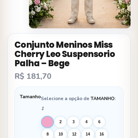
Conjunto Meninos Miss
Cherry Leo Suspensorio
Palha – Bege
R$
181,70
Tamanho
Selecione a opção de
TAMANHO
:
1
1
2
3
4
6
8
10
12
14
16