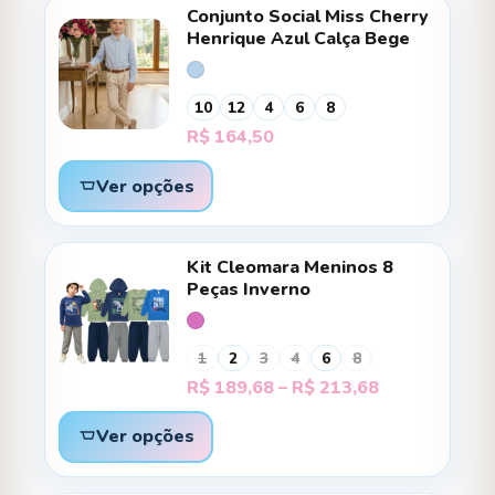
Conjunto Social Miss Cherry
Henrique Azul Calça Bege
10
12
4
6
8
R$
164,50
Ver opções
Kit Cleomara Meninos 8
Peças Inverno
1
2
3
4
6
8
Faixa
R$
189,68
–
R$
213,68
de
preço:
Ver opções
R$ 189,68
através