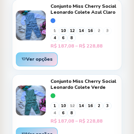
R$ 213,68
Conjunto Miss Cherry Social
Leonardo Colete Azul Claro
1
10
12
14
16
2
3
4
6
8
Faixa
R$
187,08
–
R$
228,88
de
preço:
Ver opções
R$ 187,08
através
R$ 228,88
Conjunto Miss Cherry Social
Leonardo Colete Verde
1
10
12
14
16
2
3
4
6
8
Faixa
R$
187,08
–
R$
228,88
de
preço: