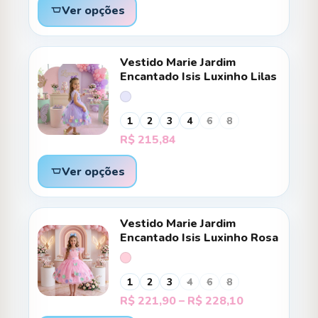
Ver opções
Vestido Marie Jardim
Encantado Isis Luxinho Lilas
1
2
3
4
6
8
R$
215,84
Ver opções
Vestido Marie Jardim
Encantado Isis Luxinho Rosa
1
2
3
4
6
8
Faixa
R$
221,90
–
R$
228,10
de