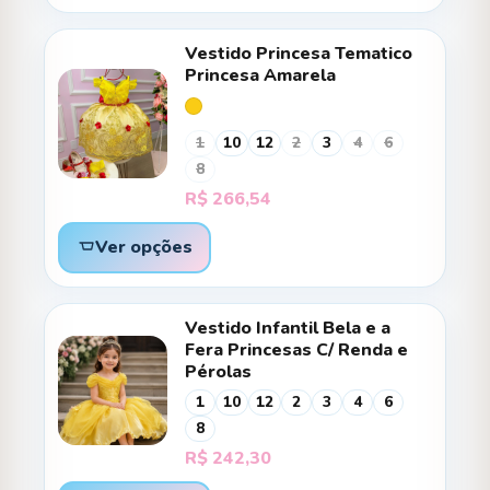
Vestido Princesa Tematico
Princesa Amarela
1
10
12
2
3
4
6
8
R$
266,54
Ver opções
Vestido Infantil Bela e a
Fera Princesas C/ Renda e
Pérolas
1
10
12
2
3
4
6
8
R$
242,30