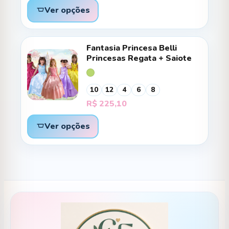
preço:
Ver opções
R$ 221,90
através
R$ 228,10
Fantasia Princesa Belli
Princesas Regata + Saiote
10
12
4
6
8
R$
225,10
Ver opções