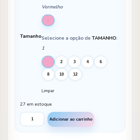
Vermelho
Tamanho
Selecione a opção de
TAMANHO
:
1
1
2
3
4
6
8
10
12
Limpar
27 em estoque
Fantasia
Adicionar ao carrinho
Princesa
Belli
Principe