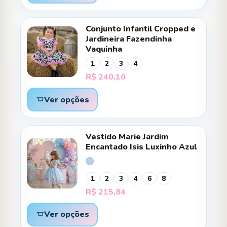
Conjunto Infantil Cropped e
Jardineira Fazendinha
Vaquinha
1
2
3
4
R$
240,10
Ver opções
Vestido Marie Jardim
Encantado Isis Luxinho Azul
1
2
3
4
6
8
R$
215,84
Ver opções