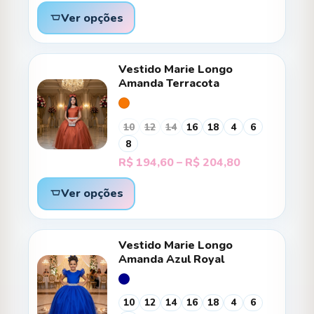
Ver opções
Vestido Marie Longo
Amanda Terracota
10
12
14
16
18
4
6
8
Faixa
R$
194,60
–
R$
204,80
de
preço:
Ver opções
R$ 194,60
através
R$ 204,80
Vestido Marie Longo
Amanda Azul Royal
10
12
14
16
18
4
6