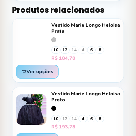
Produtos relacionados
Vestido Marie Longo Heloisa
Prata
10
12
14
4
6
8
R$
184,70
Ver opções
Vestido Marie Longo Heloisa
Preto
10
12
14
4
6
8
R$
193,78