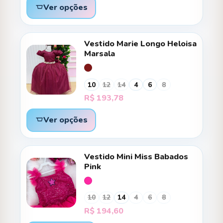
Ver opções
Vestido Marie Longo Heloisa
Marsala
10
12
14
4
6
8
R$
193,78
Ver opções
Vestido Mini Miss Babados
Pink
10
12
14
4
6
8
R$
194,60