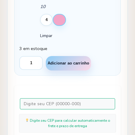
10
4
10
Limpar
3 em estoque
Vestido
Adicionar ao carrinho
Marie
Mariely
Azul
Bebe
quantidade
Digite seu CEP para calcular automaticamente o
frete e prazo de entrega