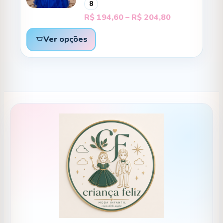
8
Faixa
R$
194,60
–
R$
204,80
de
preço:
Ver opções
R$ 194,60
através
R$ 204,80