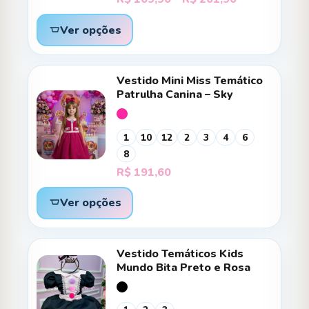
de
preço:
Ver opções
R$ 169,90
através
R$ 201,90
Vestido Mini Miss Temático
Patrulha Canina – Sky
1
10
12
2
3
4
6
8
R$
191,60
Ver opções
Vestido Temáticos Kids
Mundo Bita Preto e Rosa