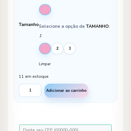
Tamanho
Selecione a opção de
TAMANHO
:
1
1
2
3
Limpar
11 em estoque
Vestido
Adicionar ao carrinho
Marie
Tematico
Luxo
Coelho/Coelhinho
Pascoa
quantidade