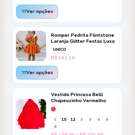
Ver opções
Romper Pedrita Flintstone
Laranja Glitter Festas Luxo
UNICO
R$
142,10
Ver opções
Vestido Princesa Belli
Chapeuzinho Vermelho
1
10
12
2
3
4
6
8
Faixa
R$
169,90
–
R$
201,90