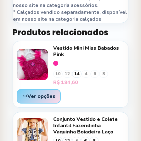
nosso site na categoria acessórios.
* Calçados vendido separadamente, disponível
em nosso site na categoria calçados.
Produtos relacionados
Vestido Mini Miss Babados
Pink
10
12
14
4
6
8
R$
194,60
Ver opções
Conjunto Vestido e Colete
Infantil Fazendinha
Vaquinha Boiadeira Laço
10
12
4
6
8