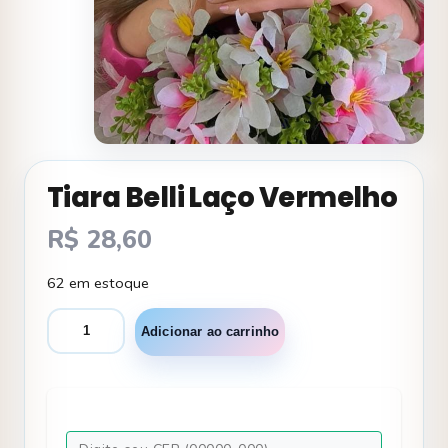
Tiara Belli Laço Vermelho
R$
28,60
62 em estoque
Tiara
Adicionar ao carrinho
Belli
Laço
Vermelho
quantidade