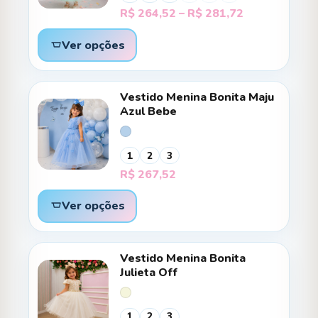
Faixa
R$
264,52
–
R$
281,72
de
preço:
Ver opções
R$ 264,52
através
R$ 281,72
Vestido Menina Bonita Maju
Azul Bebe
1
2
3
R$
267,52
Ver opções
Vestido Menina Bonita
Julieta Off
1
2
3