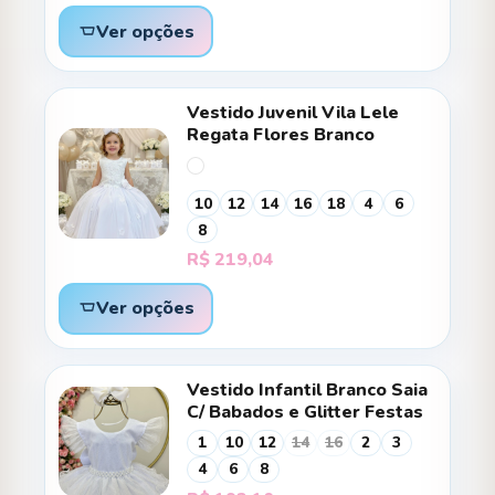
Ver opções
Vestido Juvenil Vila Lele
Regata Flores Branco
10
12
14
16
18
4
6
8
R$
219,04
Ver opções
Vestido Infantil Branco Saia
C/ Babados e Glitter Festas
1
10
12
14
16
2
3
4
6
8