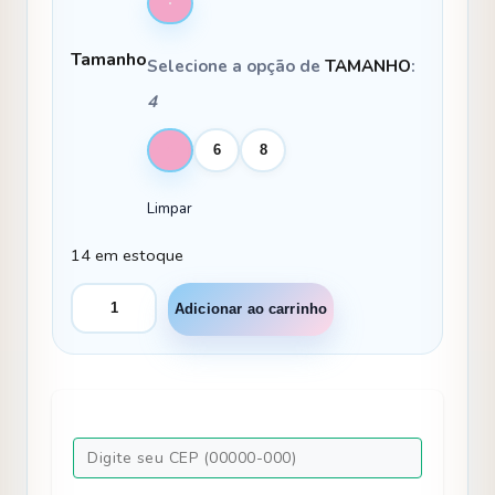
Tamanho
Selecione a opção de
TAMANHO
:
4
4
6
8
Limpar
14 em estoque
Vestido
Adicionar ao carrinho
Infantil
Menina
Bonita
Angelie
Branco
quantidade