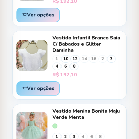
R$
192,10
Ver opções
Vestido Infantil Branco Saia
C/ Babados e Glitter
Daminha
1
10
12
14
16
2
3
4
6
8
R$
192,10
Ver opções
Vestido Menina Bonita Maju
Verde Menta
1
2
3
4
6
8