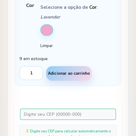
Cor
Selecione a opção de
Cor
:
Lavender
Limpar
9 em estoque
Vestido
Adicionar ao carrinho
Juvenil
Vila
Lele
Regata
Flores
Lilas
quantidade
Digite seu CEP para calcular automaticamente o