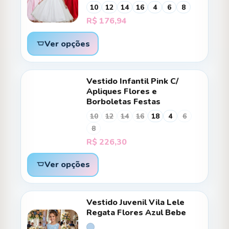
10
12
14
16
4
6
8
R$
176,94
Ver opções
Vestido Infantil Pink C/
Apliques Flores e
Borboletas Festas
10
12
14
16
18
4
6
8
R$
226,30
Ver opções
Vestido Juvenil Vila Lele
Regata Flores Azul Bebe