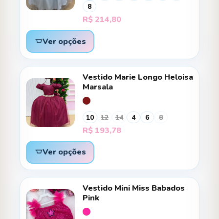
8
R$
214,80
Ver opções
Vestido Marie Longo Heloisa
Marsala
10
12
14
4
6
8
R$
193,78
Ver opções
Vestido Mini Miss Babados
Pink