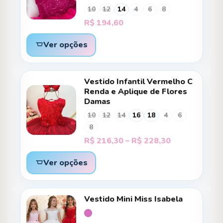
10
12
14
4
6
8
R$
194,60
Ver opções
Vestido Infantil Vermelho C
Renda e Aplique de Flores
Damas
10
12
14
16
18
4
6
8
Faixa
R$
216,30
–
R$
228,30
de
preço:
Ver opções
R$ 216,30
através
R$ 228,30
Vestido Mini Miss Isabela