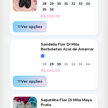
28
29
30
31
32
33
34
35
36
R$
160,26
Ver opções
Sandalia Flor Di Mila
Borboletas Azul de Amarrar
28
29
30
31
32
33
34
R$
141,30
Ver opções
Sapatilha Flor Di MIla Maya
Prata