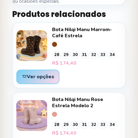
ou ocasiões especiais.
Produtos relacionados
Bota Nilqi Manu Marrom-
Café Estrela
28
29
30
31
32
33
34
R$
174,40
Ver opções
Bota Nilqi Manu Rose
Estrela Modelo 2
28
29
30
31
32
33
34
R$
174,40