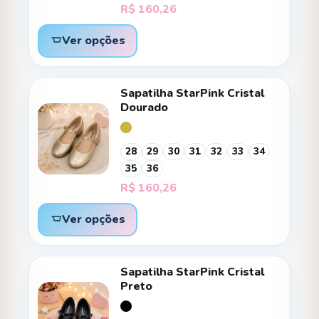
R$
160,26
Ver opções
Sapatilha StarPink Cristal
Dourado
28
29
30
31
32
33
34
35
36
R$
160,26
Ver opções
Sapatilha StarPink Cristal
Preto