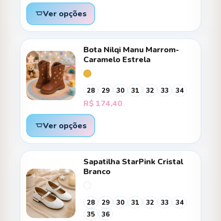
Ver opções
Bota Nilqi Manu Marrom-
Caramelo Estrela
28
29
30
31
32
33
34
R$
174,40
Ver opções
Sapatilha StarPink Cristal
Branco
28
29
30
31
32
33
34
35
36