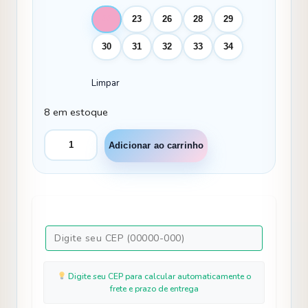
22
23
26
28
29
30
31
32
33
34
Limpar
8 em estoque
Bota
Adicionar ao carrinho
Nilqi
Manu
Preta
Estrela
Pink
Modelo
2
quantidade
Digite seu CEP para calcular automaticamente o
frete e prazo de entrega