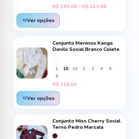
Faixa
R$
189,68
–
R$
213,68
de
preço:
Ver opções
R$ 189,68
através
R$ 213,68
Conjunto Meninos Kanga
Danilo Social Branco Colete
1
10
12
2
3
4
6
8
R$
216,04
Ver opções
Conjunto Miss Cherry Social
Terno Pedro Marsala