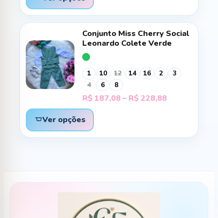
Conjunto Miss Cherry Social
Leonardo Colete Verde
1
10
12
14
16
2
3
4
6
8
Faixa
R$
187,08
–
R$
228,88
de
preço:
Ver opções
R$ 187,08
através
R$ 228,88