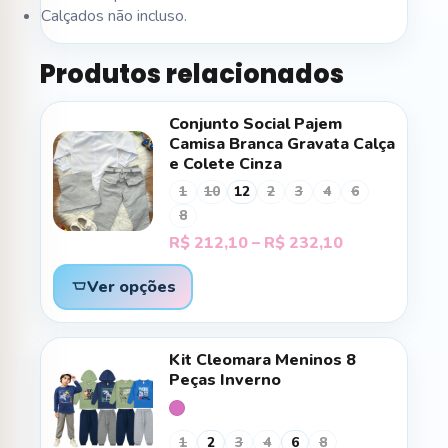
Calçados não incluso.
Produtos relacionados
Conjunto Social Pajem
Camisa Branca Gravata Calça
e Colete Cinza
1
10
12
2
3
4
6
8
Faixa
R$
212,10
–
R$
232,10
de
preço:
Ver opções
R$ 212,10
através
R$ 232,10
Kit Cleomara Meninos 8
Peças Inverno
1
2
3
4
6
8