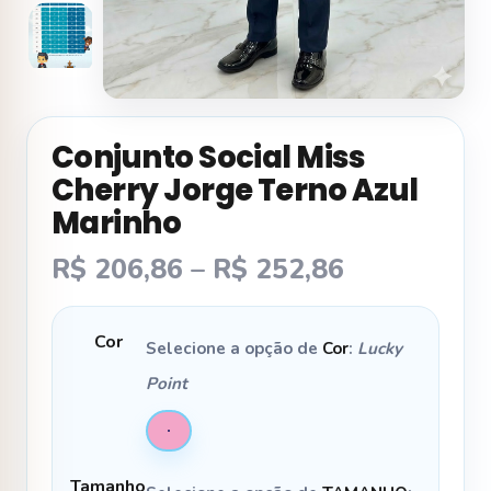
Conjunto Social Miss
Cherry Jorge Terno Azul
Marinho
Faixa
R$
206,86
–
R$
252,86
de
preço:
Cor
Selecione a opção de
Cor
:
Lucky
R$ 206,86
Point
através
R$ 252,86
Tamanho