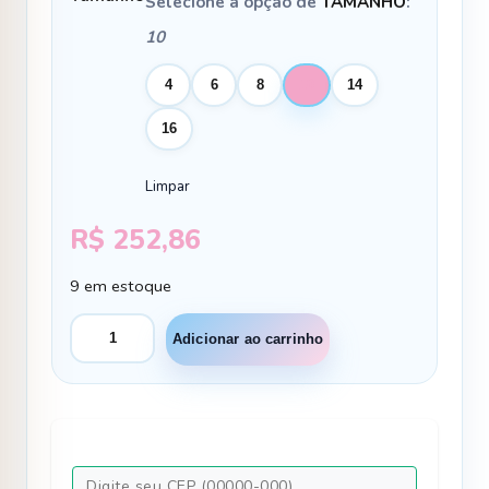
Selecione a opção de
TAMANHO
:
10
4
6
8
10
14
16
Limpar
R$
252,86
9 em estoque
Conjunto
Adicionar ao carrinho
Social
Miss
Cherry
Jorge
Terno
Azul