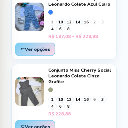
Leonardo Colete Azul Claro
1
10
12
14
16
2
3
4
6
8
Faixa
R$
187,08
–
R$
228,88
de
preço:
Ver opções
R$ 187,08
através
R$ 228,88
Conjunto Miss Cherry Social
Leonardo Colete Cinza
Grafite
1
10
12
14
16
2
3
4
6
8
R$
228,88
Ver opções