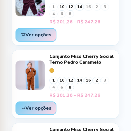
1
10
12
14
16
2
3
4
6
8
Faixa
R$
201,26
–
R$
247,26
de
preço:
Ver opções
R$ 201,26
através
R$ 247,26
Conjunto Miss Cherry Social
Terno Pedro Caramelo
1
10
12
14
16
2
3
4
6
8
Faixa
R$
201,26
–
R$
247,26
de
preço:
Ver opções
R$ 201,26
através
R$ 247,26
Conjunto Miss Cherry Social