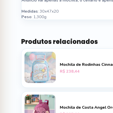
Anuncio vai apenas a mochila, o cenario é apen
Medidas
: 30x47x20
Peso
: 1,300g
Produtos relacionados
Mochila de Rodinhas Cinna
R$
238,44
Mochila de Costa Angel Or