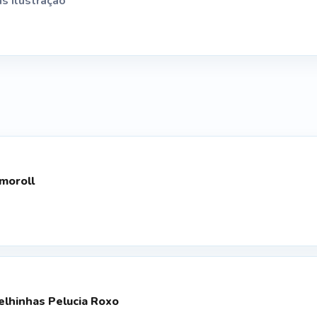
as ilustração
moroll
elhinhas Pelucia Roxo