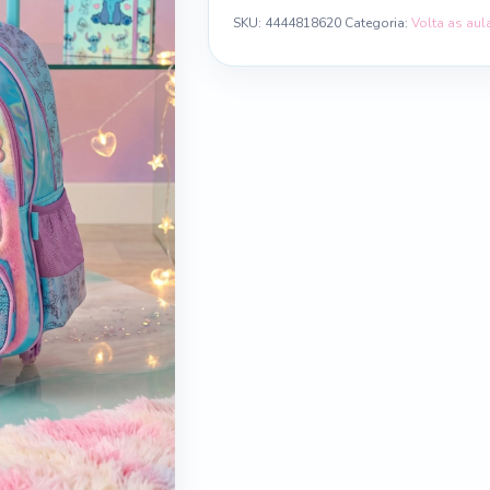
SKU:
4444818620
Categoria:
Volta as aul