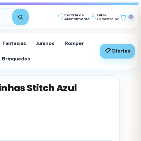
Central de
Entre
0
Atendimento
Cadastre-se
Fantasias
Juninos
Romper
Ofertas
Brinquedos
nhas Stitch Azul