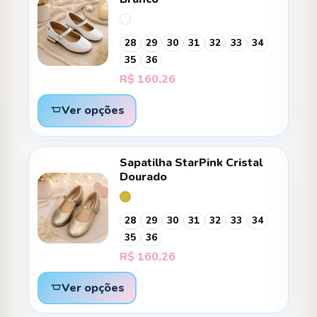
28
29
30
31
32
33
34
35
36
R$
160,26
Ver opções
Sapatilha StarPink Cristal
Dourado
28
29
30
31
32
33
34
35
36
R$
160,26
Ver opções