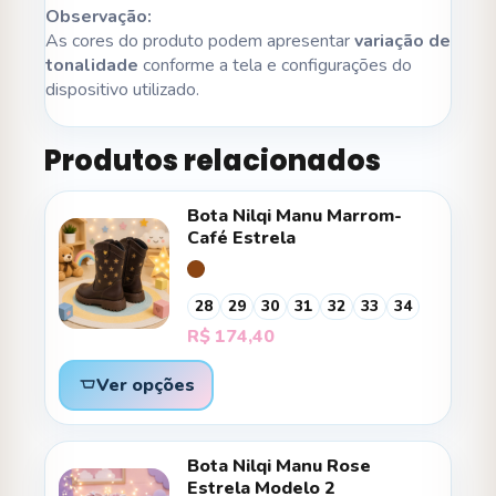
Observação:
As cores do produto podem apresentar
variação de
tonalidade
conforme a tela e configurações do
dispositivo utilizado.
Produtos relacionados
Bota Nilqi Manu Marrom-
Café Estrela
28
29
30
31
32
33
34
R$
174,40
Ver opções
Bota Nilqi Manu Rose
Estrela Modelo 2