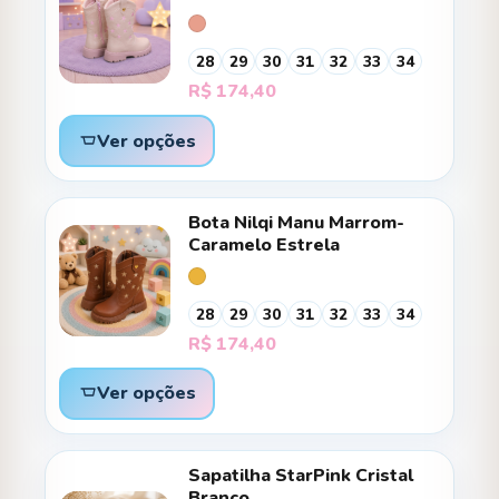
28
29
30
31
32
33
34
R$
174,40
Ver opções
Bota Nilqi Manu Marrom-
Caramelo Estrela
28
29
30
31
32
33
34
R$
174,40
Ver opções
Sapatilha StarPink Cristal
Branco