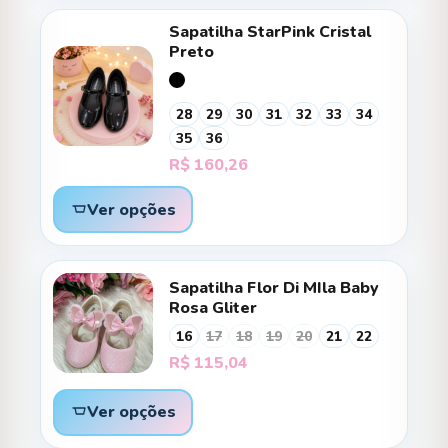
Sapatilha StarPink Cristal
Preto
28
29
30
31
32
33
34
35
36
R$
160,26
Ver opções
Sapatilha Flor Di MIla Baby
Rosa Gliter
16
17
18
19
20
21
22
R$
115,04
Ver opções