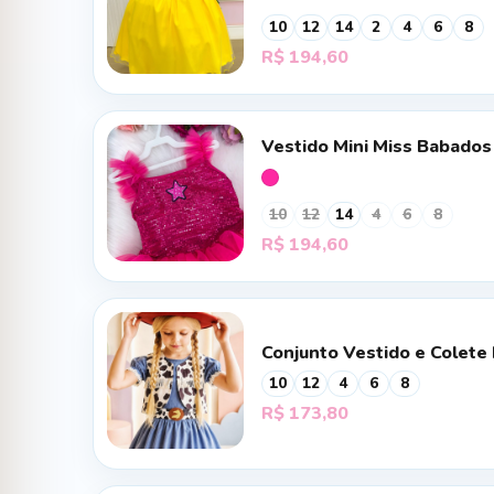
10
12
14
2
4
6
8
R$
194,60
Vestido Mini Miss Babados
10
12
14
4
6
8
R$
194,60
Conjunto Vestido e Colete 
10
12
4
6
8
R$
173,80