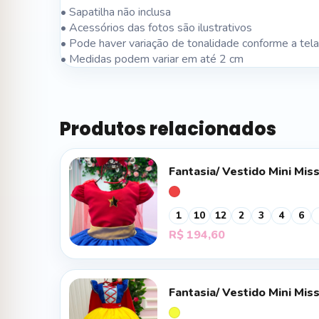
• Sapatilha não inclusa
• Acessórios das fotos são ilustrativos
• Pode haver variação de tonalidade conforme a tela
• Medidas podem variar em até 2 cm
Produtos relacionados
Fantasia/ Vestido Mini Mis
1
10
12
2
3
4
6
R$
194,60
Fantasia/ Vestido Mini Mi