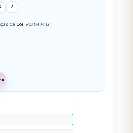
6
8
pção de
Cor
:
Pastel Pink
nho