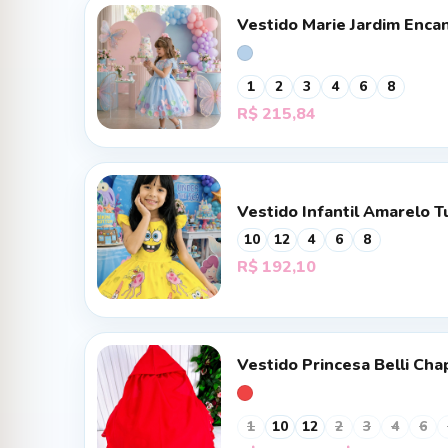
Vestido Marie Jardim Encan
1
2
3
4
6
8
R$
215,84
Vestido Infantil Amarelo 
10
12
4
6
8
R$
192,10
Vestido Princesa Belli Ch
1
10
12
2
3
4
6