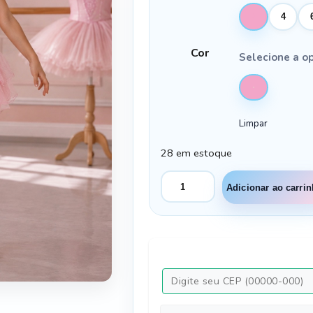
2
4
Cor
Selecione a o
Limpar
28 em estoque
Conjunto
Adicionar ao carri
Blogueirinha
Bailarina
Rosa
Modelo
2
quantidade