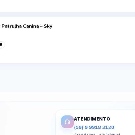
a
o:
69,90
 Patrulha Canina – Sky
vés
01,90
8
ATENDIMENTO
(19) 9 9918 3120