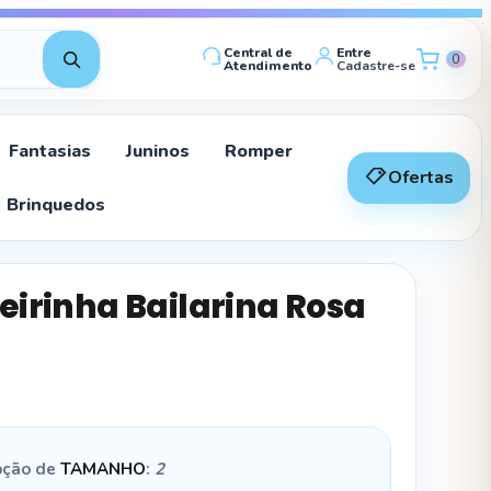
Central de
Entre
0
Atendimento
Cadastre-se
Fantasias
Juninos
Romper
Ofertas
Brinquedos
eirinha Bailarina Rosa
pção de
TAMANHO
:
2