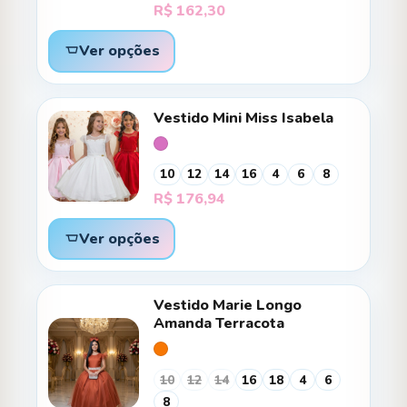
R$
162,30
Ver opções
Vestido Mini Miss Isabela
10
12
14
16
4
6
8
R$
176,94
Ver opções
Vestido Marie Longo
Amanda Terracota
10
12
14
16
18
4
6
8