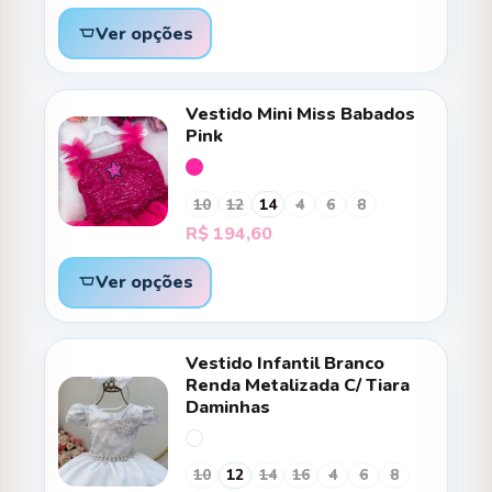
Ver opções
Vestido Mini Miss Babados
Pink
10
12
14
4
6
8
R$
194,60
Ver opções
Vestido Infantil Branco
Renda Metalizada C/ Tiara
Daminhas
10
12
14
16
4
6
8