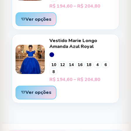
Faixa
R$
194,60
–
R$
204,80
de
preço:
Ver opções
R$ 194,60
através
R$ 204,80
Vestido Marie Longo
Amanda Azul Royal
10
12
14
16
18
4
6
8
Faixa
R$
194,60
–
R$
204,80
de
preço:
Ver opções
R$ 194,60
através
R$ 204,80