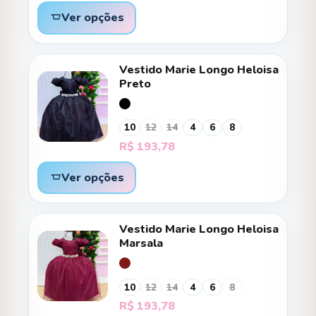
Ver opções
Vestido Marie Longo Heloisa
Preto
10
12
14
4
6
8
R$
193,78
Ver opções
Vestido Marie Longo Heloisa
Marsala
10
12
14
4
6
8
R$
193,78