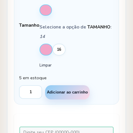
Tamanho
Selecione a opção de
TAMANHO
:
14
14
16
Limpar
5 em estoque
Vestido
Adicionar ao carrinho
Bella
Child
Martina
Azul
Bebe
quantidade