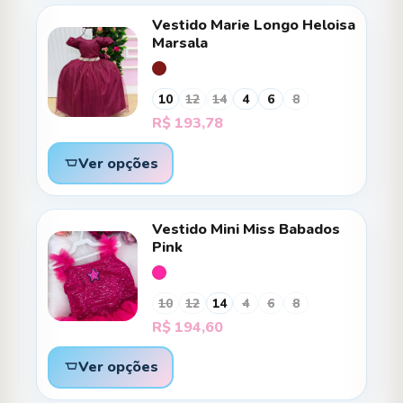
Vestido Marie Longo Heloisa
Marsala
10
12
14
4
6
8
R$
193,78
Ver opções
Vestido Mini Miss Babados
Pink
10
12
14
4
6
8
R$
194,60
Ver opções