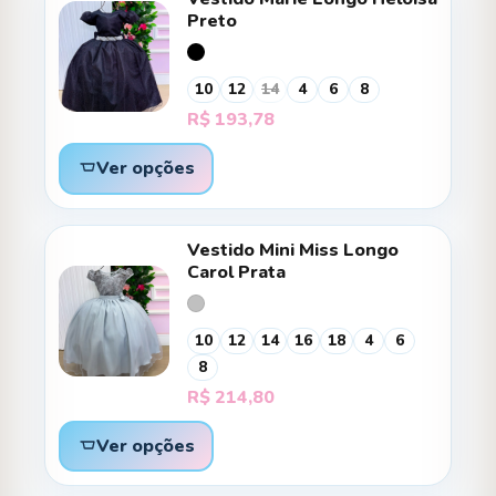
Preto
10
12
14
4
6
8
R$
193,78
Ver opções
Vestido Mini Miss Longo
Carol Prata
10
12
14
16
18
4
6
8
R$
214,80
Ver opções