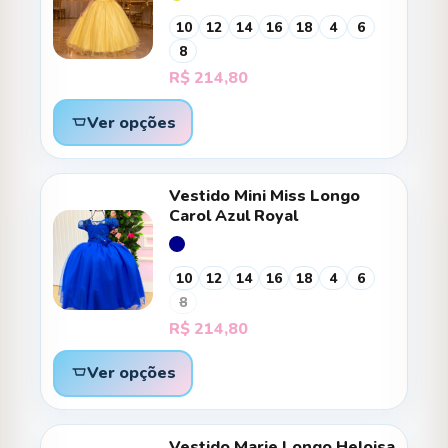
10
12
14
16
18
4
6
8
R$
214,80
Ver opções
Vestido Mini Miss Longo
Carol Azul Royal
10
12
14
16
18
4
6
8
R$
214,80
Ver opções
Vestido Marie Longo Heloisa