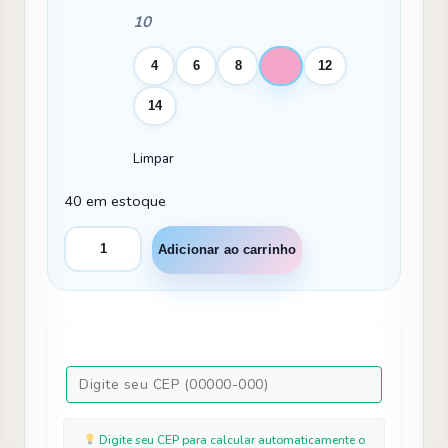
10
4
6
8
10
12
14
Limpar
40 em estoque
Vestido
Adicionar ao carrinho
Marie
Longo
Heloisa
Off
quantidade
Digite seu CEP para calcular automaticamente o