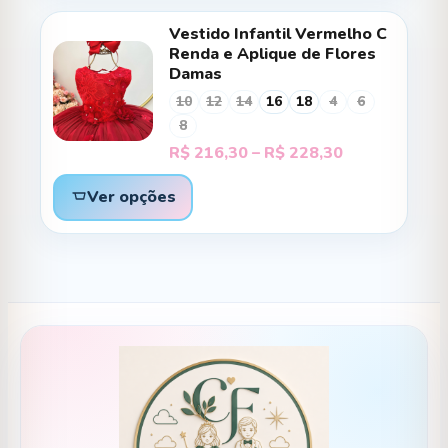
Vestido Infantil Vermelho C
Renda e Aplique de Flores
Damas
10
12
14
16
18
4
6
8
Faixa
R$
216,30
–
R$
228,30
de
preço:
Ver opções
R$ 216,30
através
R$ 228,30