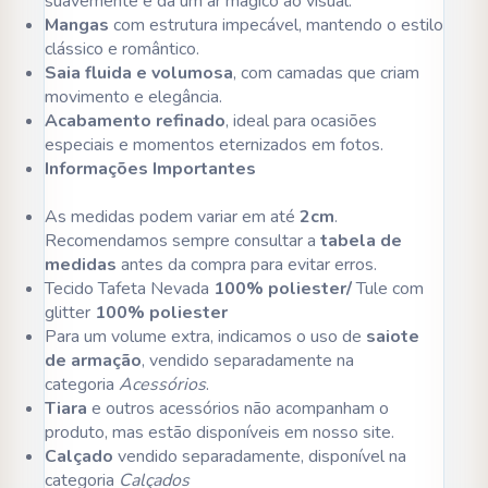
suavemente e dá um ar mágico ao visual.
Mangas
com estrutura impecável, mantendo o estilo
clássico e romântico.
Saia fluida e volumosa
, com camadas que criam
movimento e elegância.
Acabamento refinado
, ideal para ocasiões
especiais e momentos eternizados em fotos.
Informações Importantes
As medidas podem variar em até
2cm
.
Recomendamos sempre consultar a
tabela de
medidas
antes da compra para evitar erros.
Tecido Tafeta Nevada
100% poliester/
Tule com
glitter
100% poliester
Para um volume extra, indicamos o uso de
saiote
de armação
, vendido separadamente na
categoria
Acessórios
.
Tiara
e outros acessórios não acompanham o
produto, mas estão disponíveis em nosso site.
Calçado
vendido separadamente, disponível na
categoria
Calçados