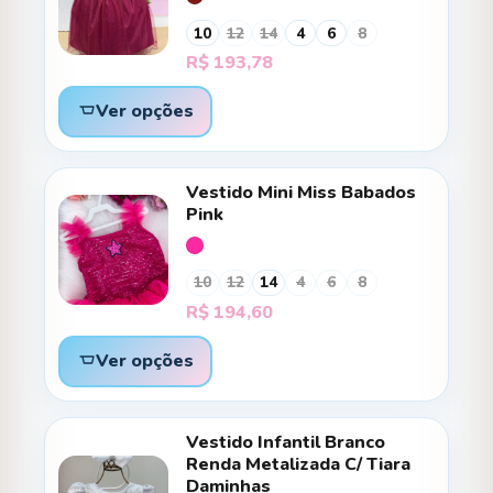
10
12
14
4
6
8
R$
193,78
Ver opções
Vestido Mini Miss Babados
Pink
10
12
14
4
6
8
R$
194,60
Ver opções
Vestido Infantil Branco
Renda Metalizada C/ Tiara
Daminhas