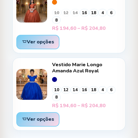
10
12
14
16
18
4
6
8
Faixa
R$
194,60
–
R$
204,80
de
preço:
Ver opções
R$ 194,60
através
R$ 204,80
Vestido Marie Longo
Amanda Azul Royal
10
12
14
16
18
4
6
8
Faixa
R$
194,60
–
R$
204,80
de
preço:
Ver opções
R$ 194,60
através