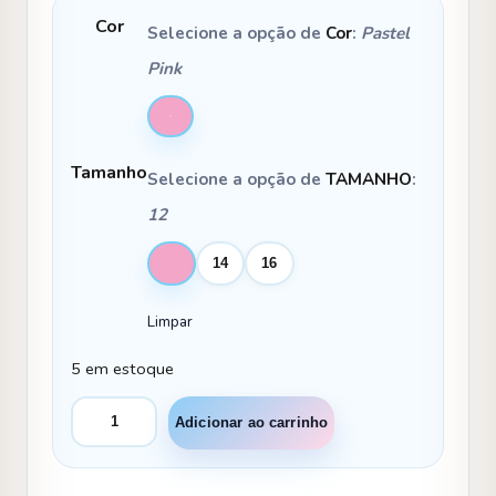
Cor
Selecione a opção de
Cor
:
Pastel
Pink
Tamanho
Selecione a opção de
TAMANHO
:
12
12
14
16
Limpar
5 em estoque
Vestido
Adicionar ao carrinho
Bella
Child
Martina