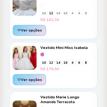
10
12
14
16
4
6
8
R$
162,30
Ver opções
Vestido Mini Miss Isabela
10
12
14
16
4
6
8
R$
176,94
Ver opções
Vestido Marie Longo
Amanda Terracota