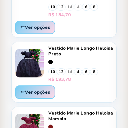
10
12
14
4
6
8
R$
184,70
Ver opções
Vestido Marie Longo Heloisa
Preto
10
12
14
4
6
8
R$
193,78
Ver opções
Vestido Marie Longo Heloisa
Marsala