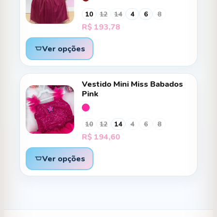
10
12
14
4
6
8
R$
193,78
Ver opções
Vestido Mini Miss Babados
Pink
10
12
14
4
6
8
R$
194,60
Ver opções