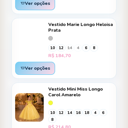
Ver opções
Vestido Marie Longo Heloisa
Prata
10
12
14
4
6
8
R$
184,70
Ver opções
Vestido Mini Miss Longo
Carol Amarelo
10
12
14
16
18
4
6
8
R$
214,80