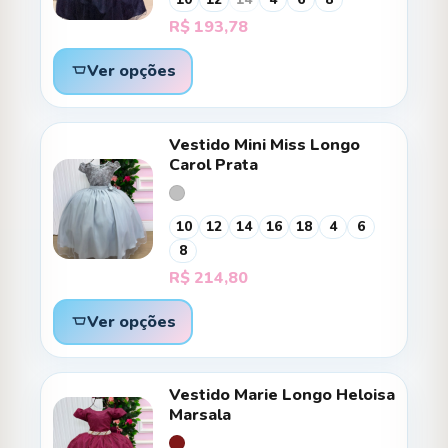
R$
193,78
Ver opções
Vestido Mini Miss Longo
Carol Prata
10
12
14
16
18
4
6
8
R$
214,80
Ver opções
Vestido Marie Longo Heloisa
Marsala