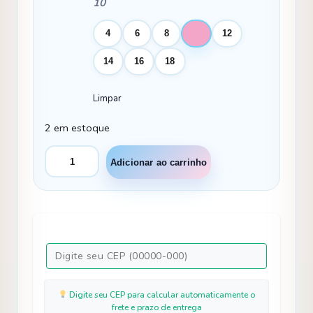
10
4
6
8
10
12
14
16
18
Limpar
2 em estoque
Vestido
Adicionar ao carrinho
Mini
Miss
Longo
Carol
Vermelho
quantidade
Digite seu CEP para calcular automaticamente o
frete e prazo de entrega