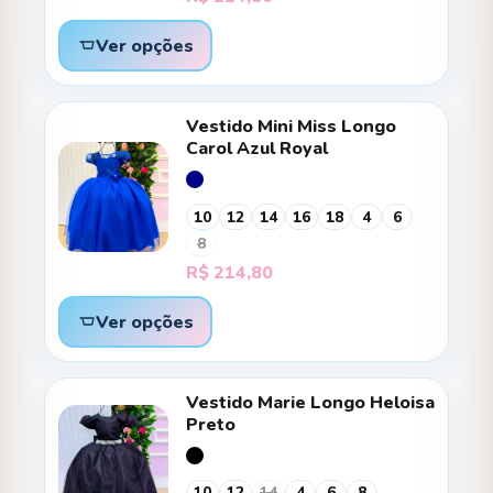
Ver opções
Vestido Mini Miss Longo
Carol Azul Royal
10
12
14
16
18
4
6
8
R$
214,80
Ver opções
Vestido Marie Longo Heloisa
Preto
10
12
14
4
6
8