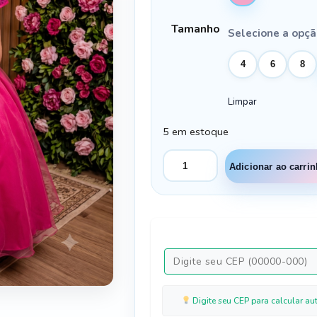
Tamanho
Selecione a opç
4
6
8
Limpar
5 em estoque
Vestido
Adicionar ao carri
Mini
Miss
Longo
Carol
Pink
quantidade
Digite seu CEP para calcular au