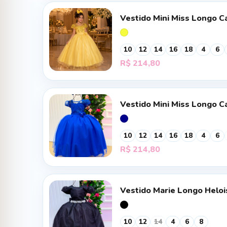
Vestido Mini Miss Longo C
10
12
14
16
18
4
6
R$
214,80
Vestido Mini Miss Longo Ca
10
12
14
16
18
4
6
R$
214,80
Vestido Marie Longo Heloi
10
12
14
4
6
8