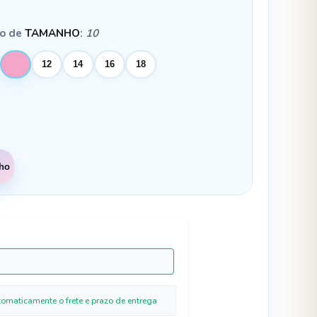
ão de
TAMANHO
:
10
10
12
14
16
18
nho
tomaticamente o frete e prazo de entrega