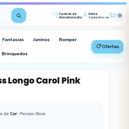
Central de
Entre
0
Atendimento
Cadastre-se
Fantasias
Juninos
Romper
Ofertas
Brinquedos
ss Longo Carol Pink
ão de
Cor
:
Persian Rose