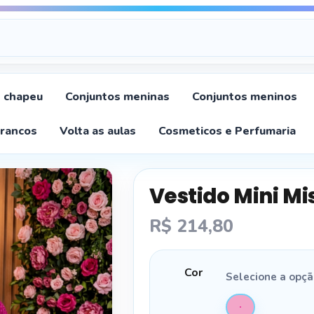
chapeu
Conjuntos meninas
Conjuntos meninos
Brancos
Volta as aulas
Cosmeticos e Perfumaria
Vestido Mini Mi
R$
214,80
Cor
Selecione a opç