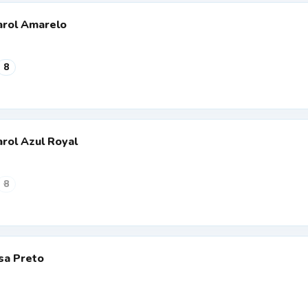
arol Amarelo
8
rol Azul Royal
8
sa Preto