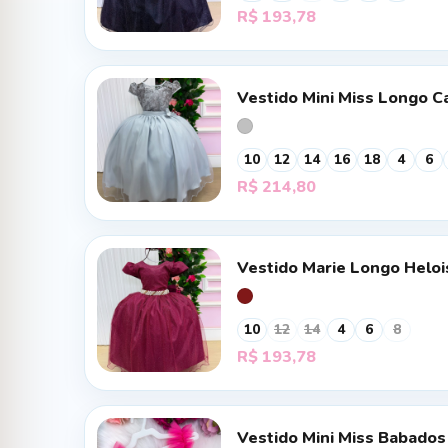
R$
193,78
Vestido Mini Miss Longo Ca
10
12
14
16
18
4
6
R$
214,80
Vestido Marie Longo Heloi
10
12
14
4
6
8
R$
193,78
Vestido Mini Miss Babados