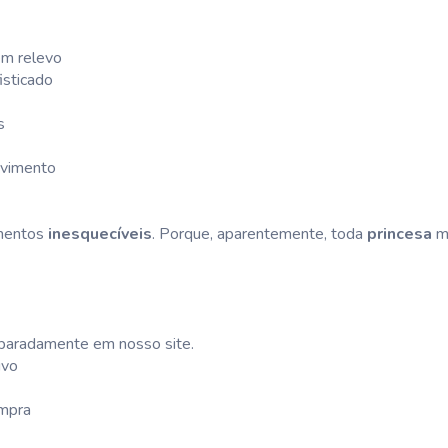
em relevo
isticado
s
ovimento
omentos
inesquecíveis
. Porque, aparentemente, toda
princesa
mo
separadamente em nosso site.
ivo
ompra