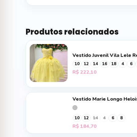
Produtos relacionados
Vestido Juvenil Vila Lele 
10
12
14
16
18
4
6
R$
222,10
Vestido Marie Longo Heloi
10
12
14
4
6
8
R$
184,70