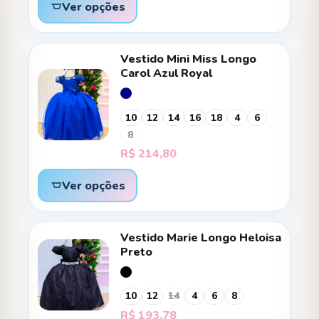
Ver opções
Vestido Mini Miss Longo
Carol Azul Royal
10
12
14
16
18
4
6
8
R$
214,80
Ver opções
Vestido Marie Longo Heloisa
Preto
10
12
14
4
6
8
R$
193,78