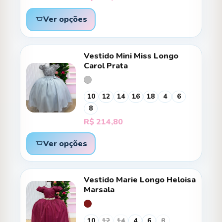
Ver opções
Vestido Mini Miss Longo
Carol Prata
10
12
14
16
18
4
6
8
R$
214,80
Ver opções
Vestido Marie Longo Heloisa
Marsala
10
12
14
4
6
8