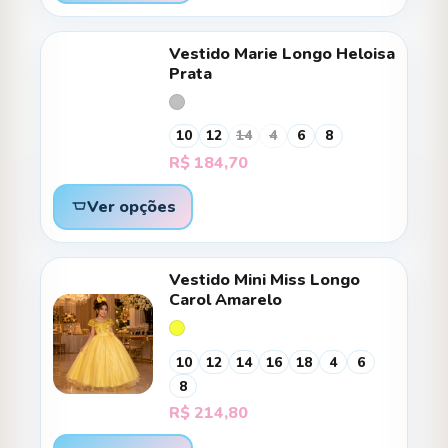
Vestido Marie Longo Heloisa
Prata
10
12
14
4
6
8
R$
184,70
Ver opções
Vestido Mini Miss Longo
Carol Amarelo
10
12
14
16
18
4
6
8
R$
214,80