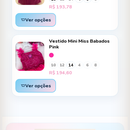
R$
193,78
Ver opções
Vestido Mini Miss Babados
Pink
10
12
14
4
6
8
R$
194,60
Ver opções