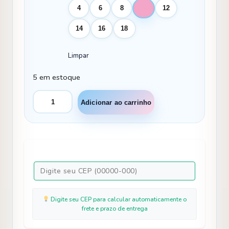
4
6
8
10
12
14
16
18
Limpar
5 em estoque
Vestido
Adicionar ao carrinho
Mini
Miss
Longo
Carol
Verde
Bandeira
quantidade
Digite seu CEP para calcular automaticamente o
frete e prazo de entrega