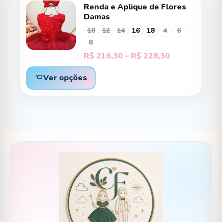
Renda e Aplique de Flores
Damas
10
12
14
16
18
4
6
8
Faixa
R$
216,30
–
R$
228,30
de
preço:
Ver opções
R$ 216,30
através
R$ 228,30