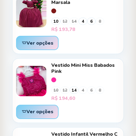
Marsala
10
12
14
4
6
8
R$
193,78
Ver opções
Vestido Mini Miss Babados
Pink
10
12
14
4
6
8
R$
194,60
Ver opções
Vestido Infantil Vermelho C