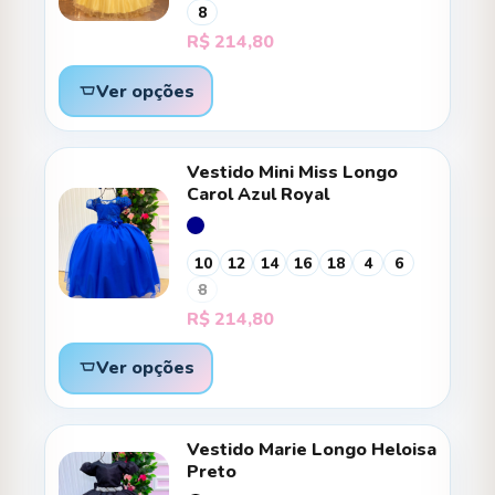
8
R$
214,80
Ver opções
Vestido Mini Miss Longo
Carol Azul Royal
10
12
14
16
18
4
6
8
R$
214,80
Ver opções
Vestido Marie Longo Heloisa
Preto