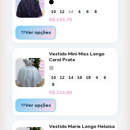
10
12
14
4
6
8
R$
193,78
Ver opções
Vestido Mini Miss Longo
Carol Prata
10
12
14
16
18
4
6
8
R$
214,80
Ver opções
Vestido Marie Longo Heloisa