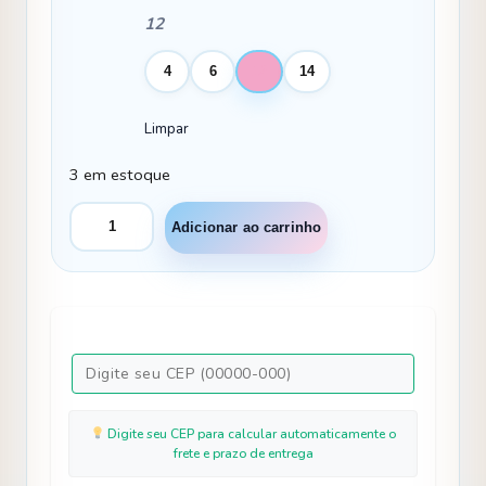
12
4
6
12
14
Limpar
3 em estoque
Vestido
Adicionar ao carrinho
Marie
Longo
Heloisa
Azul
Bebe
quantidade
Digite seu CEP para calcular automaticamente o
frete e prazo de entrega