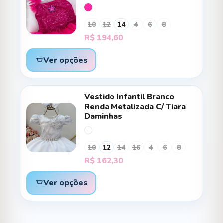
10
12
14
4
6
8
R$
194,60
Ver opções
Vestido Infantil Branco
Renda Metalizada C/ Tiara
Daminhas
10
12
14
16
4
6
8
R$
162,30
Ver opções