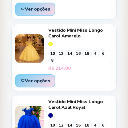
Ver opções
Vestido Mini Miss Longo
Carol Amarelo
10
12
14
16
18
4
6
8
R$
214,80
Ver opções
Vestido Mini Miss Longo
Carol Azul Royal
10
12
14
16
18
4
6