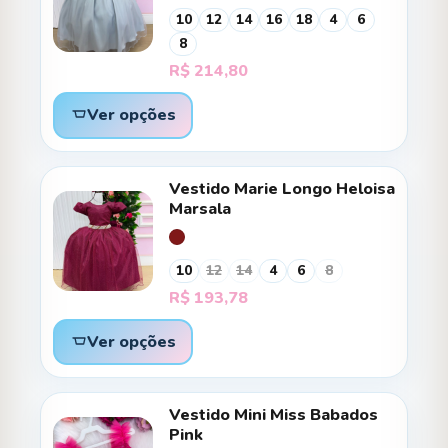
10
12
14
16
18
4
6
8
R$
214,80
Ver opções
Vestido Marie Longo Heloisa
Marsala
10
12
14
4
6
8
R$
193,78
Ver opções
Vestido Mini Miss Babados
Pink