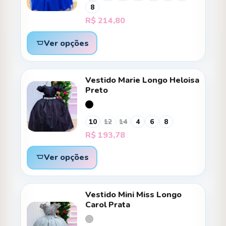
8
R$
214,80
Ver opções
Vestido Marie Longo Heloisa
Preto
10
12
14
4
6
8
R$
193,78
Ver opções
Vestido Mini Miss Longo
Carol Prata